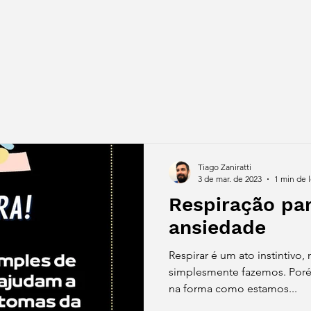
Tiago Zaniratti
3 de mar. de 2023
1 min de l
Respiração par
ansiedade
Respirar é um ato instintivo
simplesmente fazemos. Poré
na forma como estamos...